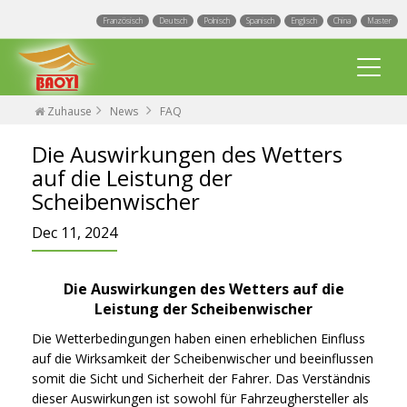
Französisch
Deutsch
Polnisch
Spanisch
Englisch
China
Master
Zuhause
News
FAQ
Die Auswirkungen des Wetters
auf die Leistung der
Scheibenwischer
Dec 11, 2024
Flachbalken Sheibenwischer
Universal Scheibenwischer
Die Auswirkungen des Wetters auf die
Leistung der Scheibenwischer
Fahrzeugspezifische Wischerblätter
Veranstaltungen
Die Wetterbedingungen haben einen erheblichen Einfluss
Hybrid Scheibenwischer
auf die Wirksamkeit der Scheibenwischer und beeinflussen
Blogs
Fabrik
somit die Sicht und Sicherheit der Fahrer. Das Verständnis
Bügelwischer
dieser Auswirkungen ist sowohl für Fahrzeughersteller als