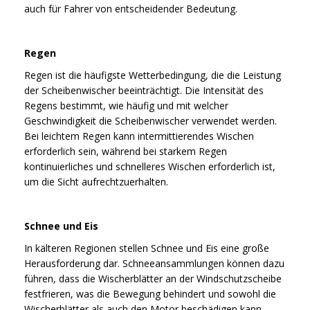
Ausstellung
Unser Team
auch für Fahrer von entscheidender Bedeutung.
Arbeitnehmer
Heckscheibenwischer
FAQ
Zertifikat
Bewertungen der Kunden
Abteilung Q C
Winter Scheibenwischer
Regen
Markt
Garantie
Regen ist die häufigste Wetterbedingung, die die Leistung
Abteilung Forschung und Entwicklung
MATERIAL
der Scheibenwischer beeinträchtigt. Die Intensität des
Katalog
Lieferung
ERP System
Regens bestimmt, wie häufig und mit welcher
Werkstatt
Geschwindigkeit die Scheibenwischer verwendet werden.
Video
MOQ
Bei leichtem Regen kann intermittierendes Wischen
F &E TEAM
erforderlich sein, während bei starkem Regen
Zahlung
kontinuierliches und schnelleres Wischen erforderlich ist,
BESCHEINIGUNG
um die Sicht aufrechtzuerhalten.
AUSRÜSTUNG
Schnee und Eis
In kälteren Regionen stellen Schnee und Eis eine große
Herausforderung dar. Schneeansammlungen können dazu
führen, dass die Wischerblätter an der Windschutzscheibe
festfrieren, was die Bewegung behindert und sowohl die
Wischerblätter als auch den Motor beschädigen kann.